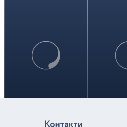
К
о
н
т
а
к
т
и