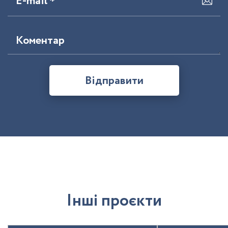
E-mail *
Коментар
Відправити
І
н
ш
і
п
р
о
є
к
т
и