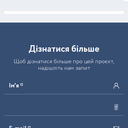
Д
і
з
н
а
т
и
с
я
б
і
л
ь
ш
е
Щоб дізнатися більше про цей проєкт,
надішліть нам запит
Ім'я *