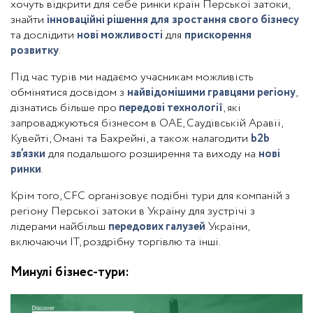
хочуть відкрити для себе ринки країн Перської затоки,
знайти
інноваційні рішення для
зростання свого бізнесу
та дослідити
нові можливості
для
прискорення
розвитку
.
Під час турів ми надаємо учасникам можливість
обмінятися досвідом з
найвідомішими гравцями регіону
,
дізнатись більше про
передові технології
, які
запроваджуються бізнесом в ОАЕ, Саудівській Аравії,
Кувейті, Омані та Бахрейні, а також налагодити
b2b
зв’язки
для подальшого розширення та виходу на
нові
ринки
.
Крім того, CFC організовує подібні тури для компаній з
регіону Перської затоки в Україну для зустрічі з
лідерами найбільш
передових галузей
України,
включаючи ІТ, роздрібну торгівлю та інші.
Минулі бізнес-тури: