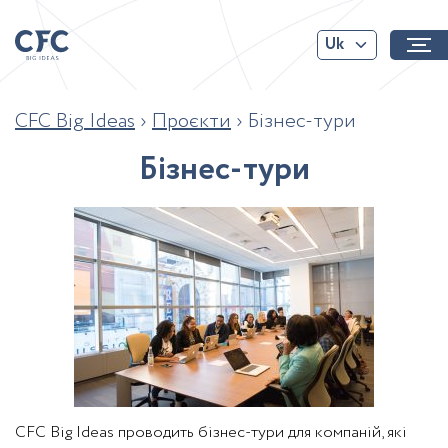
Uk
CFC Big Ideas
›
Проєкти
›
Бізнес-тури
Б
і
з
н
е
с
-
т
у
р
и
CFC Big Ideas проводить бізнес-тури для компаній, які