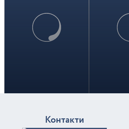
К
о
н
т
а
к
т
и