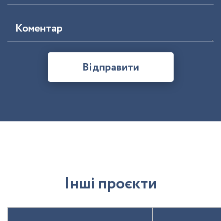
Коментар
Відправити
І
н
ш
і
п
р
о
є
к
т
и