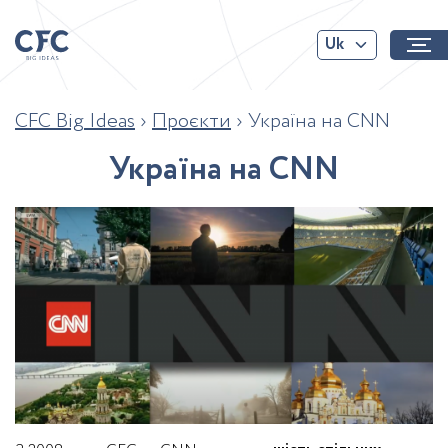
Uk
CFC Big Ideas
›
Проєкти
›
Україна на CNN
У
к
р
а
ї
н
а
н
а
C
N
N