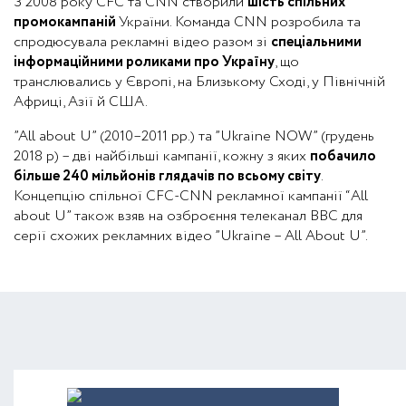
З 2008 року CFC та CNN створили
шість спільних
промокампаній
України. Команда CNN розробила та
спродюсувала рекламні відео разом зі
спеціальними
інформаційними роликами про Україну
, що
транслювались у Європі, на Близькому Сході, у Північній
Африці, Азії й США.
”All about U” (2010–2011 рр.) та ”Ukraine NOW” (грудень
2018 р) – дві найбільші кампанії, кожну з яких
побачило
більше 240 мільйонів глядачів по всьому світу
.
Концепцію спільної CFC-CNN рекламної кампанії “All
about U” також взяв на озброєння телеканал BBC для
серії схожих рекламних відео ”Ukraine – All About U”.