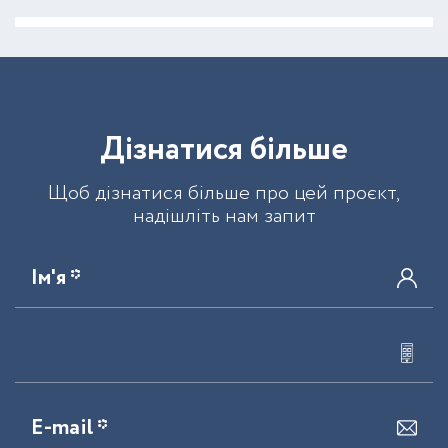
Д
і
з
н
а
т
и
с
я
б
і
л
ь
ш
е
Щоб дізнатися більше про цей проєкт,
надішліть нам запит
Ім'я *
E-mail *