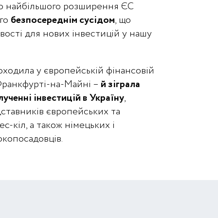
го найбільшого розширення ЄС
ого
безпосереднім сусідом
, що
ості для нових інвестицій у нашу
ходила у європейській фінансовій
 Франкфурті-на-Майні –
й зіграла
лученні інвестицій в Україну
,
ставників європейських та
ес-кіл, а також німецьких і
окопосадовців.