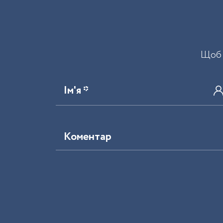
Щоб 
Ім'я *
Коментар