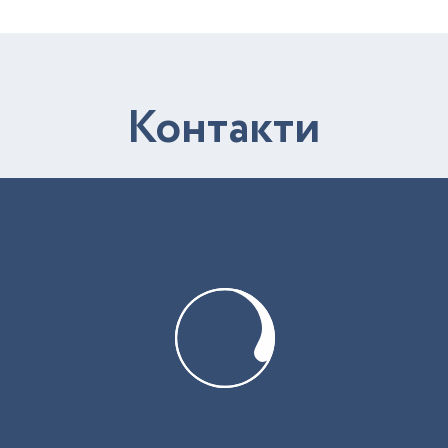
К
о
н
т
а
к
т
и