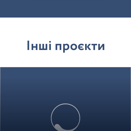
І
н
ш
і
п
р
о
є
к
т
и