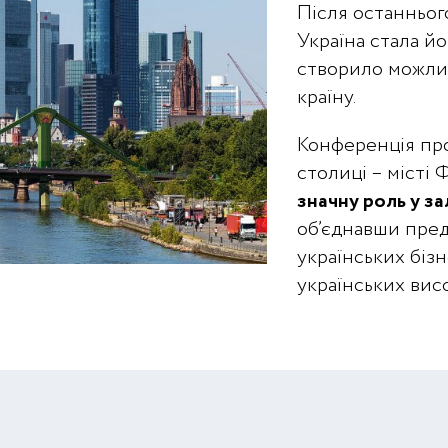
Після останньо
Україна стала й
створило можлив
країну.
Конференція про
столиці – місті
значну роль у за
об’єднавши пред
українських бізн
українських вис