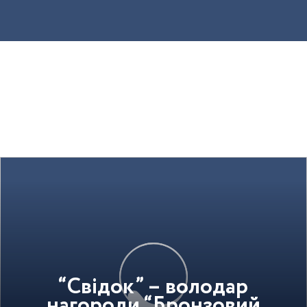
“Свідок” – володар
нагороди “Бронзовий