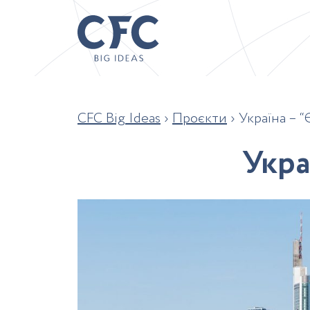
CFC Big Ideas
›
Проєкти
›
Україна – 
У
к
р
а