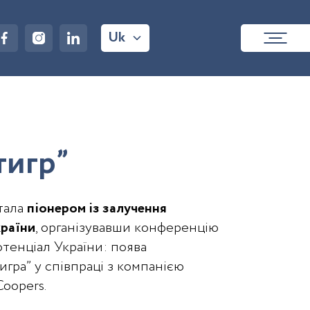
Uk
т
и
г
р
”
тала
піонером із залучення
країни
, організувавши конференцію
тенціал України: поява
игра” у співпраці з компанією
Coopers.