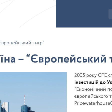
“Європейський тигр”
ї
н
а
–
“
Є
в
р
о
п
е
й
с
ь
к
и
й
2005 року CFC с
інвестицій до У
“Економічний по
європейського т
Pricewaterhouse