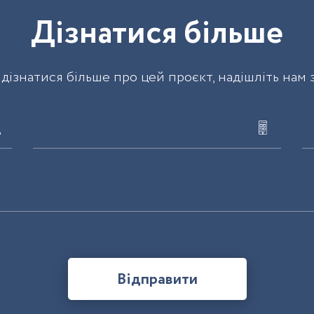
Д
і
з
н
а
т
и
с
я
б
і
л
ь
ш
е
дізнатися більше про цей проєкт, надішліть нам 
Відправити