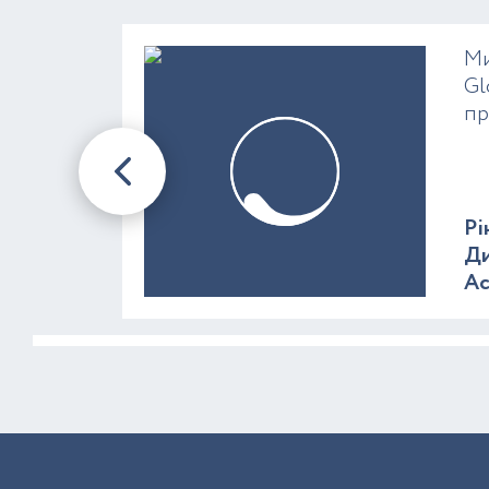
Ми
Gl
пр
Рі
Ди
A