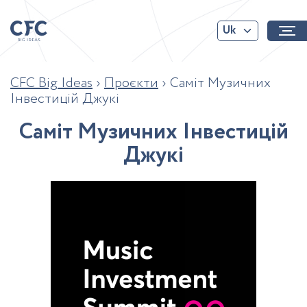
Uk
CFC Big Ideas
›
Проєкти
›
Саміт Музичних
Інвестицій Джукі
С
а
м
і
т
М
у
з
и
ч
н
и
х
І
н
в
е
с
т
и
ц
і
й
Д
ж
у
к
і