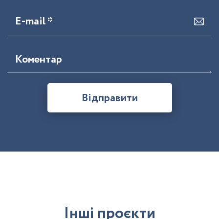
E-mail *
Коментар
Відправити
І
н
ш
і
п
р
о
є
к
т
и