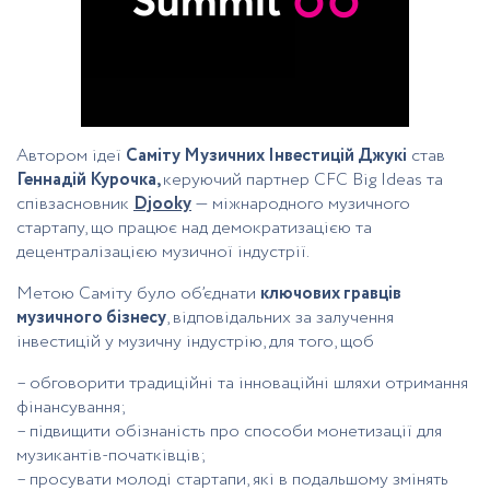
Автором ідеї
Саміту Музичних Інвестицій Джукі
став
Геннадій Курочка,
керуючий партнер CFC Big Ideas та
співзасновник
Djooky
— міжнародного музичного
стартапу, що працює над демократизацією та
децентралізацією музичної індустрії.
Метою Саміту було об’єднати
ключових гравців
музичного бізнесу
, відповідальних за залучення
інвестицій у музичну індустрію, для того, щоб
– обговорити традиційні та інноваційні шляхи отримання
фінансування;
– підвищити обізнаність про способи монетизації для
музикантів-початківців;
– просувати молоді стартапи, які в подальшому змінять