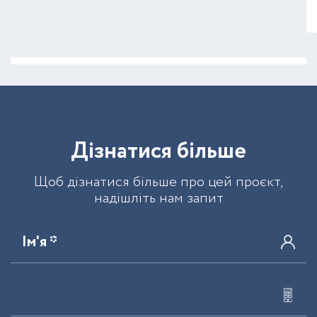
Д
і
з
н
а
т
и
с
я
б
і
л
ь
ш
е
Щоб дізнатися більше про цей проєкт,
надішліть нам запит
Ім'я *