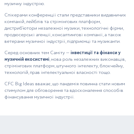
музичну індустрію.
Спікерами конференції стали представники видавничих
компаній, лейблів та стрімінгових платформ,
дистриб’ютори незалежної музики, технологічні фірми,
продюсерські агенції, консалтингові компанії, а також
ветерани музичної індустрії, підприємці та музиканти.
Серед основних тем Саміту —
інвестиції та фінанси у
музичній екосистемі
, нова роль незалежних виконавців,
стрімінгових платформ, штучного інтелекту, блокчейну,
технологій, прав інтелектуальної власності тощо.
CFC Big Ideas вважає, що пандемія повинна стати новим
стимулом для обговорення та вдосконалення способів
фінансування музичної індустрії.