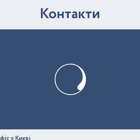
К
о
н
т
а
к
т
и
фіс у Києві