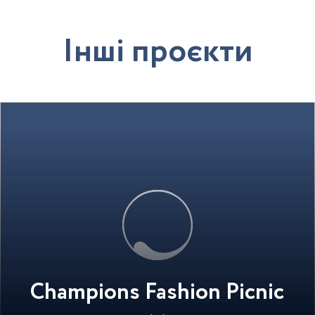
І
н
ш
і
п
р
о
є
к
т
и
Champions Fashion Picnic