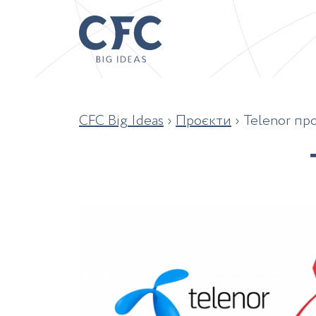
CFC Big Ideas
›
Проєкти
›
Telenor пр