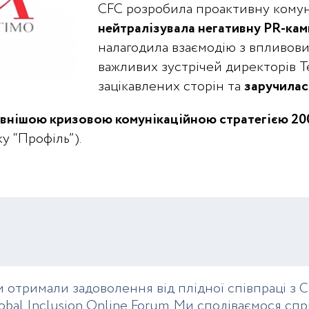
CFC розробила проактивну комуні
нейтралізувала негативну PR-ка
налагодила взаємодію з впливови
важливих зустрічей директорів T
зацікавлених сторін та
заручилас
внішою кризовою комунікаційною стратегією 20
 “Профіль”).
 отримали задоволення від плідної співпраці з C
obal Inclusion Online Forum. Ми сподіваємося 