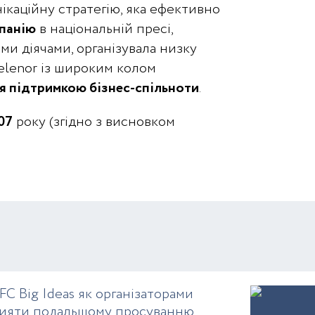
каційну стратегію, яка ефективно
мпанію
в національній пресі,
ми діячами, організувала низку
elenor із широким колом
я підтримкою бізнес-спільноти
.
07
року (згідно з висновком
FC Big Ideas як організаторами
сприяти подальшому просуванню