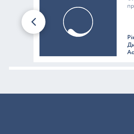
пр
Рі
Ди
A