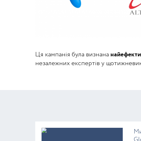
Ця кампанія була визнана
найефекти
незалежних експертів у щотижневику
Ми
Gl