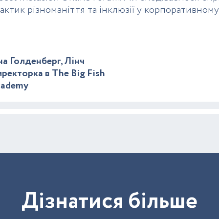
актик різноманіття та інклюзії у корпоративному 
на Голденберг, Лінч
ректорка в The Big Fish
cademy
Д
і
з
н
а
т
и
с
я
б
і
л
ь
ш
е