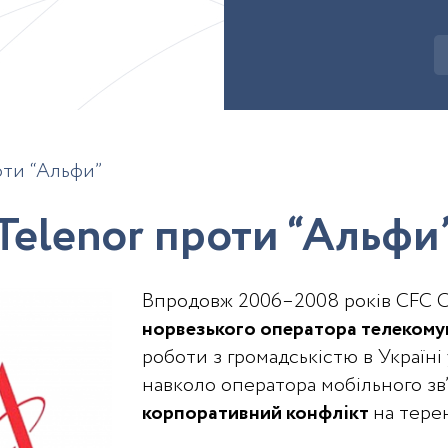
оти “Альфи”
T
e
l
e
n
o
r
п
р
о
т
и
“
А
л
ь
ф
и
Впродовж 2006–2008 років CFC C
норвезького оператора телекомун
роботи з громадськістю в Україні 
навколо оператора мобільного зв’
корпоративний конфлікт
на тере