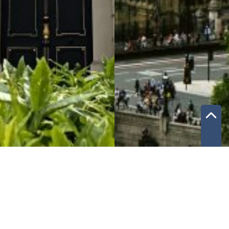
CFC Big Ideas
›
Компетенції
›
Зв’язки з
органами державної влади