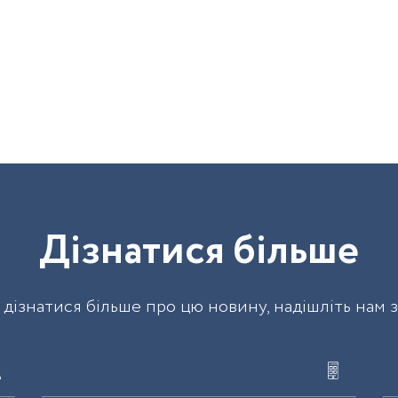
Д
і
з
н
а
т
и
с
я
б
і
л
ь
ш
е
дізнатися більше про цю новину, надішліть нам 