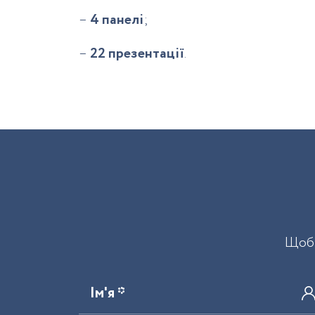
–
4 панелі
;
–
22 презентації
.
Щоб 
Ім'я *