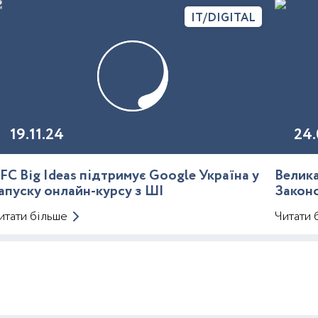
IT/DIGITAL
19.11.24
24.
FC Big Ideas підтримує Google Україна у
Велика
апуску онлайн-курсу з ШІ
Закон
Митно
итати більше
Читати 