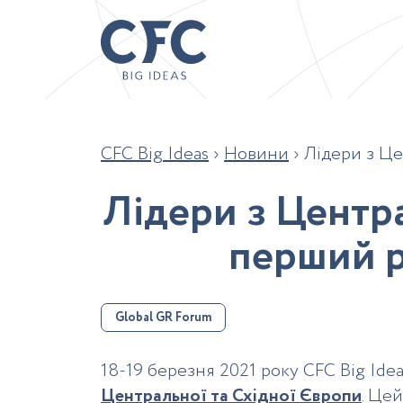
CFC Big Ideas
›
Новини
›
Лідери з Це
Л
і
д
е
р
и
з
Ц
е
н
т
р
п
е
р
ш
и
й
Global GR Forum
18-19 березня 2021 року CFC Big Ide
Центральної та Східної Європи
. Це