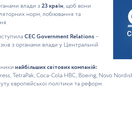
органами влади з
23 країн
, щоб вони
ляторних норм, лобіювання та
ня.
иступила
CEC Government Relations
–
язків з органами влади у Центральній
вники
найбільших світових компаній:
ess, TetraPak, Coca-Cola HBC, Boeing, Novo Nordisk
туту європейської політики та реформ.