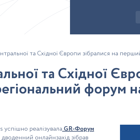
нтральної та Східної Європи зібралися на перш
а
л
ь
н
о
ї
т
а
С
х
і
д
н
о
ї
Є
в
р
р
е
г
і
о
н
а
л
ь
н
и
й
ф
о
р
у
м
н
as успішно реалізувала
GR-Форум
й дводенний онлайнзахід зібрав