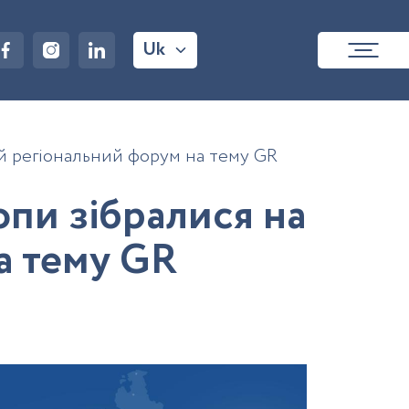
Uk
ий регіональний форум на тему GR
о
п
и
з
і
б
р
а
л
и
с
я
н
а
а
т
е
м
у
G
R