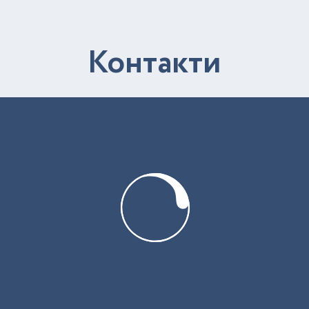
К
о
н
т
а
к
т
и