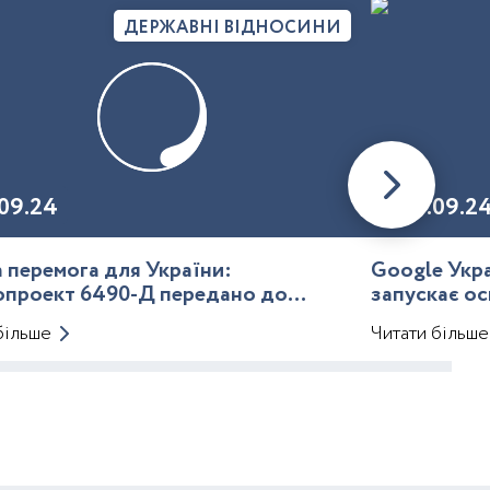
ДЕРЖАВНІ ВІДНОСИНИ
09.24
20.09.2
 перемога для України:
Google Укра
опроект 6490-Д передано до
запускає ос
го кодексу
більше
Читати більше