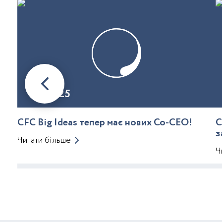
08.01.25
CFC Big Ideas тепер має нових Co-CEO!
C
з
Читати більше
Ч