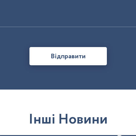
Відправити
І
н
ш
і
Н
о
в
и
н
и