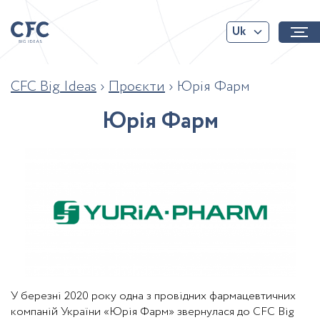
Uk
CFC Big Ideas
›
Проєкти
›
Юрія Фарм
Ю
р
і
я
Ф
а
р
м
У березні 2020 року одна з провідних фармацевтичних
компаній України «Юрія Фарм» звернулася до CFC Big