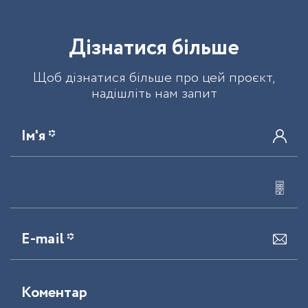
Д
і
з
н
а
т
и
с
я
б
і
л
ь
ш
е
Щоб дізнатися більше про цей проєкт,
надішліть нам запит
Ім'я *
E-mail *
Коментар