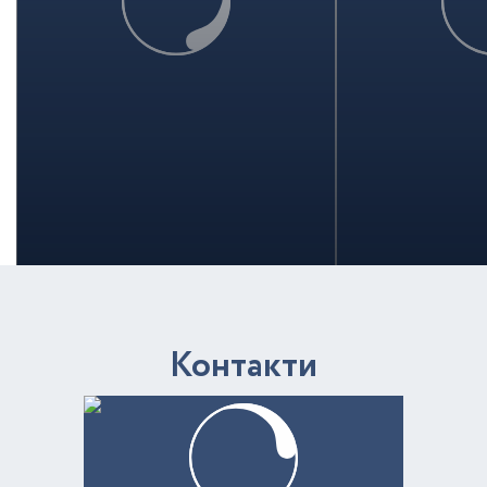
К
о
н
т
а
к
т
и
“Свідок”
нагороди