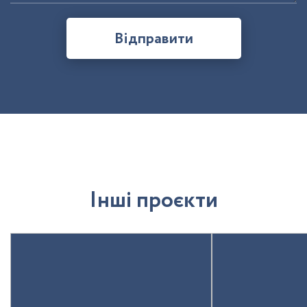
Відправити
І
н
ш
і
п
р
о
є
к
т
и