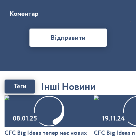
Коментар
Відправити
І
н
ш
і
Н
о
в
и
н
и
Теги
08.01.25
19.11.24
CFC Big Ideas тепер має нових
CFC Big Ideas 