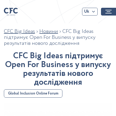
Uk
CFC Big Ideas
›
Новини
›
CFC Big Ideas
підтримує Open For Business у випуску
результатів нового дослідження
C
F
C
B
i
g
I
d
e
a
s
п
і
д
т
р
и
м
у
є
O
p
e
n
F
o
r
B
u
s
i
n
e
s
s
у
в
и
п
у
с
к
у
р
е
з
у
л
ь
т
а
т
і
в
н
о
в
о
г
о
д
о
с
л
і
д
ж
е
н
н
я
Global Inclusion Online Forum