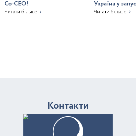
Co-CEO!
Україна у запу
з ШІ
Читати більше
Читати більше
К
о
н
т
а
к
т
и