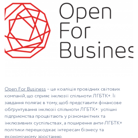
Open For Business
– це коаліція провідних світових
компаній, що сприяє інклюзії спільноти ЛГБТК+. Її
завдання полягає в тому, щоб представити фінансове
обґрунтування інклюзії спільноти ЛГБТК+: успішні
підприємства процвітають у різноманітних та
інклюзивних суспільствах, а поширення анти-ЛГБТК+
політики перешкоджає інтересам бізнесу та
економічному зростанню.