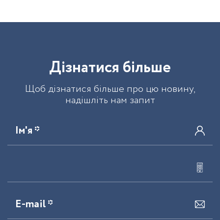
Д
і
з
н
а
т
и
с
я
б
і
л
ь
ш
е
Щоб дізнатися більше про цю новину,
надішліть нам запит
Ім'я *
E-mail *