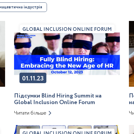
ацевтична індустрія
GLOBAL INCLUSION ONLINE FORUM
01.11.23
Підсумки Blind Hiring Summit на
П
Global Inclusion Online Forum
н
п
Читати більше
Чи
б
GLOBAL INCLUSION ONLINE FORUM