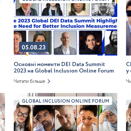
05.08.23
Основні моменти DEI Data Summit
C
2023 на Global Inclusion Online Forum
у
л
Читати більше
Чи
п
GLOBAL INCLUSION ONLINE FORUM