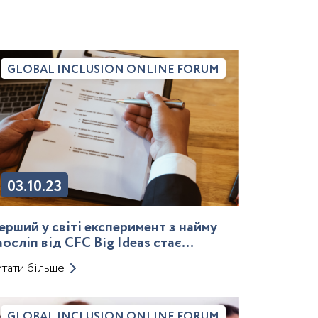
GLOBAL INCLUSION ONLINE FORUM
03.10.23
ерший у світі експеримент з найму
аосліп від CFC Big Ideas стає
редметом експертної дискусії в
тати більше
ританському виданні Raconteur
GLOBAL INCLUSION ONLINE FORUM