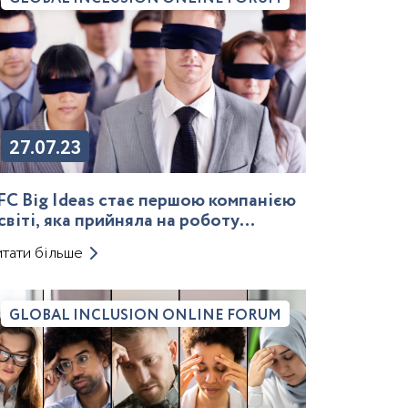
27.07.23
FC Big Ideas стає першою компанією
 світі, яка прийняла на роботу
юдину за повністю “сліпим”
тати більше
роцесом найму
GLOBAL INCLUSION ONLINE FORUM