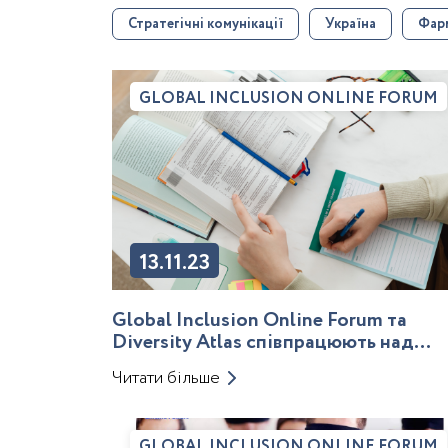
Стратегічні комунікації
Україна
Фарм
GLOBAL INCLUSION ONLINE FORUM
13.11.23
Global Inclusion Online Forum та
Diversity Atlas співпрацюють над
дослідницьким проектом у DE&I
Читати більше
галузі
GLOBAL INCLUSION ONLINE FORUM