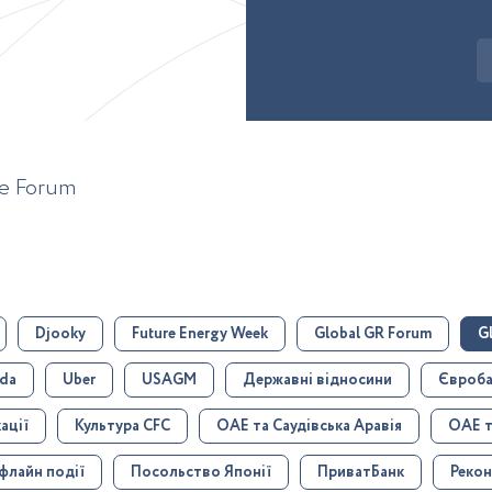
ne Forum
Djooky
Future Energy Week
Global GR Forum
G
ada
Uber
USAGM
Державні відносини
Євроба
ації
Культура CFC
ОАЕ та Саудівська Аравія
ОАЕ т
флайн події
Посольство Японії
ПриватБанк
Рекон