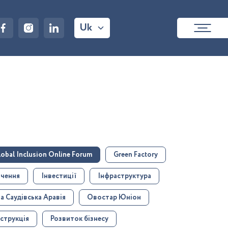
Uk
lobal Inclusion Online Forum
Green Factory
чення
Інвестиції
Інфраструктура
а Саудівська Аравія
Овостар Юніон
струкція
Розвиток бізнесу