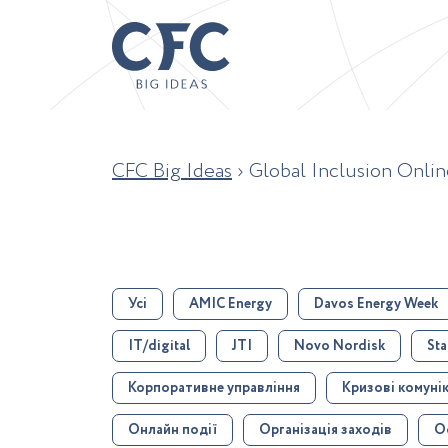
CFC Big Ideas
›
Global Inclusion Onli
Усі
AMIC Energy
Davos Energy Week
IT/digital
JTI
Novo Nordisk
St
Корпоративне управління
Кризові комунік
Онлайн події
Організація заходів
О