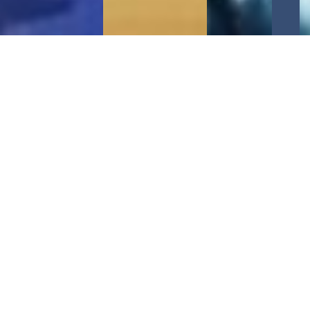
Бізнес-культура в Україні динамічно
розвивається, особливо в контексті війни та
зусиль, спрямованих на реконструкцію та
відновлення країни. Ці фактори значно
впливають на ситуацію в країні, але незважаючи
на це, деякі старі практики все ще залишаються.
Чимало компаній, маючи недобрі наміри,
намагаються використовувати складне
положення країни для того, щоб просунути свої
інтереси, виходячи за межі етичних норм.