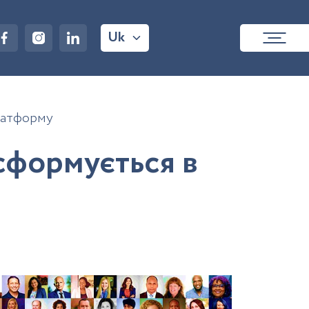
Uk
латформу
с
ф
о
р
м
у
є
т
ь
с
я
в