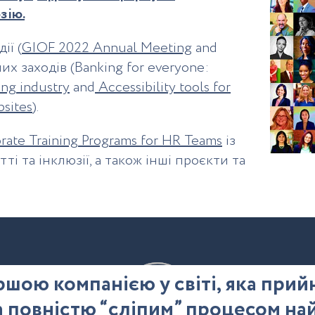
зію.
ії (
GIOF 2022 Annual Meeting
and
них заходів (Banking for everyone:
ing industry
and
Accessibility tools for
sites
).
rate Training Programs for HR Teams
із
ті та інклюзії, а також інші проєкти та
ершою компанією у світі, яка при
а повністю “сліпим” процесом на