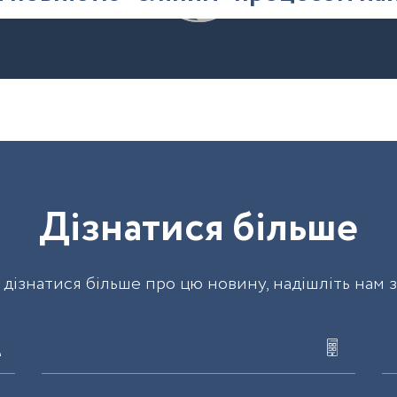
Д
і
з
н
а
т
и
с
я
б
і
л
ь
ш
е
дізнатися більше про цю новину, надішліть нам 