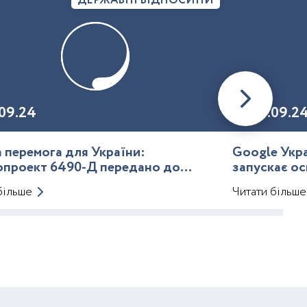
ДЕРЖАВНІ ВІДНОСИНИ
09.24
20.09.2
 перемога для України:
Google Укра
опроект 6490-Д передано до
запускає ос
го кодексу
більше
Читати більше