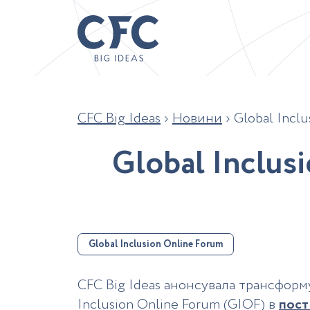
CFC Big Ideas
›
Новини
›
Global Incl
G
l
o
b
a
l
I
n
c
l
u
s
i
Global Inclusion Online Forum
CFC Big Ideas анонсувала трансформ
Inclusion Online Forum (GIOF) в
пост