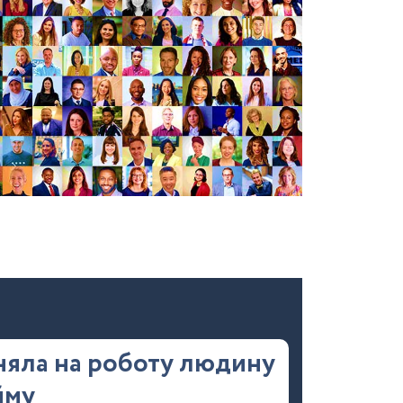
йняла на роботу людину
йму