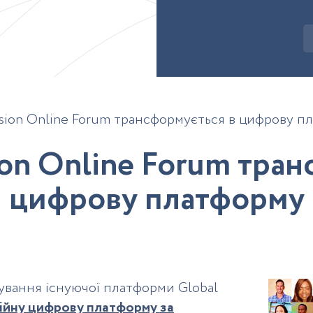
usion Online Forum трансформується в цифрову п
o
n
O
n
l
i
n
e
F
o
r
u
m
т
р
а
н
ц
и
ф
р
о
в
у
п
л
а
т
ф
о
р
м
у
ування існуючої платформи Global
ійну цифрову платформу за