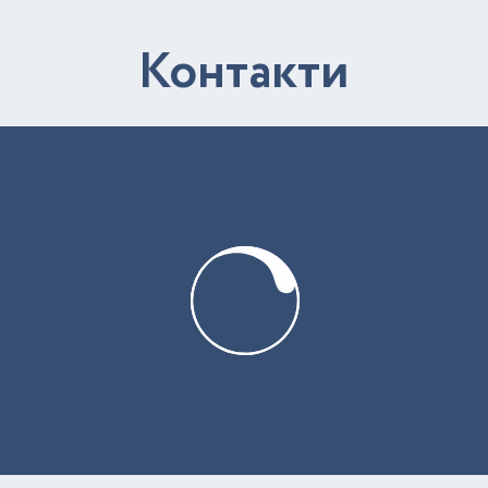
К
о
н
т
а
к
т
и