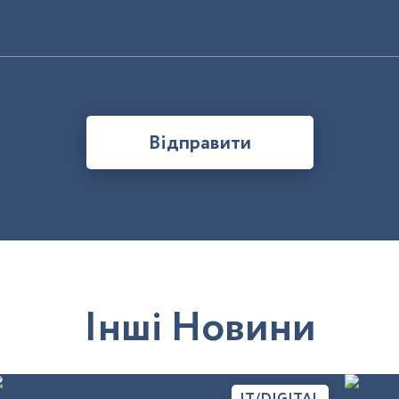
Відправити
І
н
ш
і
Н
о
в
и
н
и