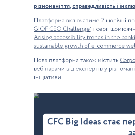
різноманіття, справедливість і інклю
Платформа включатиме 2 щорічні под
GIOF CEO Challenge
) і серії щомісяч
Arising accessibility trends in the bank
sustainable growth of e-commerce web
Нова платформа також містить
Corpo
вебінарами від експертів у різноманіт
ініціативи.
CFC Big Ideas стає п
з