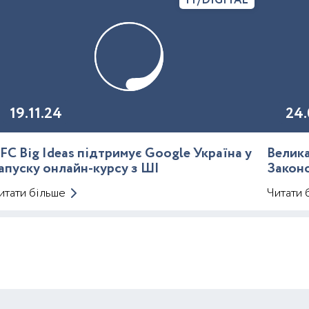
IT/DIGITAL
19.11.24
24.
FC Big Ideas підтримує Google Україна у
Велика
апуску онлайн-курсу з ШІ
Закон
Митно
итати більше
Читати 