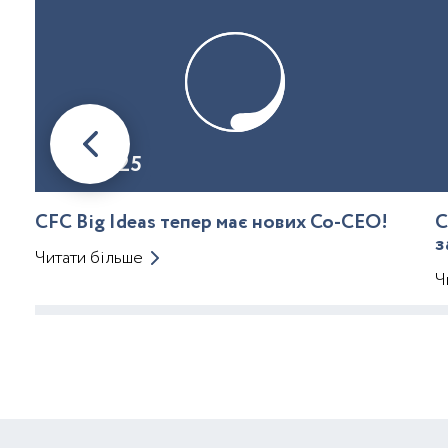
08.01.25
CFC Big Ideas тепер має нових Co-CEO!
C
з
Читати більше
Ч