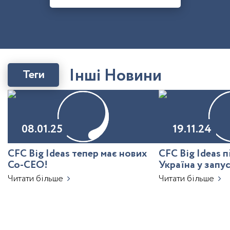
І
н
ш
і
Н
о
в
и
н
и
Теги
08.01.25
19.11.24
CFC Big Ideas тепер має нових
CFC Big Ideas 
Co-CEO!
Україна у запу
з ШІ
Читати більше
Читати більше