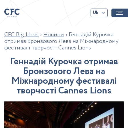
Uk
CFC Big Ideas
›
Новини
›
Геннадій Курочка
отримав Бронзового Лева на Міжнародному
фестивалі творчості Cannes Lions
Г
е
н
н
а
д
і
й
К
у
р
о
ч
к
а
о
т
р
и
м
а
в
Б
р
о
н
з
о
в
о
г
о
Л
е
в
а
н
а
М
і
ж
н
а
р
о
д
н
о
м
у
ф
е
с
т
и
в
а
л
і
т
в
о
р
ч
о
с
т
і
C
a
n
n
e
s
L
i
o
n
s