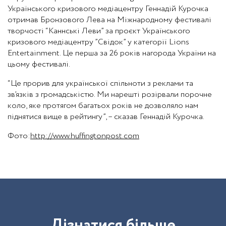
Українського кризового медіацентру Геннадій Курочка
отримав Бронзового Лева на Міжнародному фестивалі
творчості “Каннські Леви” за проєкт Українського
кризового медіацентру ”Свідок” у категорії Lions
Entertainment. Це перша за 26 років нагорода України на
цьому фестивалі.
“Це прорив для української спільноти з реклами та
зв’язків з громадськістю. Ми нарешті розірвали порочне
коло, яке протягом багатьох років не дозволяло нам
піднятися вище в рейтингу”, – сказав Геннадій Курочка.
Фото:
http://www.huffingtonpost.com
Д
і
з
н
а
т
и
с
я
б
і
л
ь
ш
е