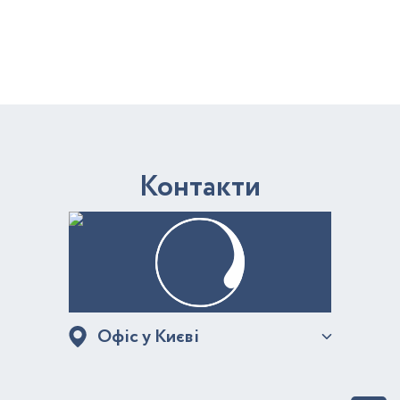
К
о
н
т
а
к
т
и
Офіс у Києві