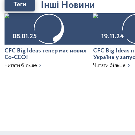
І
н
ш
і
Н
о
в
и
н
и
Теги
08.01.25
19.11.24
CFC Big Ideas тепер має нових
CFC Big Ideas 
Co-CEO!
Україна у запу
з ШІ
Читати більше
Читати більше