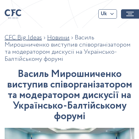
Uk
CFC Big Ideas
›
Новини
›
Василь
Мирошниченко виступив співорганізатором
та модератором дискусії на Українсько-
Балтійському форумі
В
а
с
и
л
ь
М
и
р
о
ш
н
и
ч
е
н
к
о
в
и
с
т
у
п
и
в
с
п
і
в
о
р
г
а
н
і
з
а
т
о
р
о
м
т
а
м
о
д
е
р
а
т
о
р
о
м
д
и
с
к
у
с
і
ї
н
а
У
к
р
а
ї
н
с
ь
к
о
-
Б
а
л
т
і
й
с
ь
к
о
м
у
ф
о
р
у
м
і