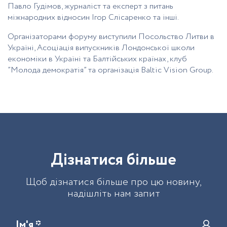
Павло Гудімов, журналіст та експерт з питань
міжнародних відносин Ігор Слісаренко та інші.
Організаторами форуму виступили Посольство Литви в
Україні, Асоціація випускників Лондонської школи
економіки в Україні та Балтійських країнах, клуб
”Молода демократія” та організація Baltic Vision Group.
Д
і
з
н
а
т
и
с
я
б
і
л
ь
ш
е
Щоб дізнатися більше про цю новину,
надішліть нам запит
Ім'я *