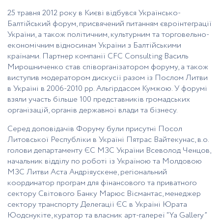
25 травня 2012 року в Києві відбувся Українсько-
Балтійський форум, присвячений питанням євроінтеграції
України, а також політичним, культурним та торговельно-
економічним відносинам України з Балтійськими
країнами. Партнер компанії CFC Consulting Василь
Мирошниченко став співорганізатором форуму, а також
виступив модератором дискусії разом із Послом Литви
в Україні в 2006-2010 рр. Альгірдасом Кумжою. У форумі
взяли участь більше 100 представників громадських
організацій, органів державної влади та бізнесу.
Серед доповідачів Форуму були присутні Посол
Литовської Республіки в Україні Пятрас Вайтекунас, в.о.
голови департаменту ЄС МЗС України Всеволод Ченцов,
начальник відділу по роботі із Україною та Молдовою
МЗС Литви Аста Андріяускене, регіональний
координатор програм для фінансового та приватного
сектору Світового Банку Марюс Вісмантас, менеджер
сектору транспорту Делегації ЄС в Україні Юрата
Юодснукіте, куратор та власник арт-галереї “Ya Gallery”