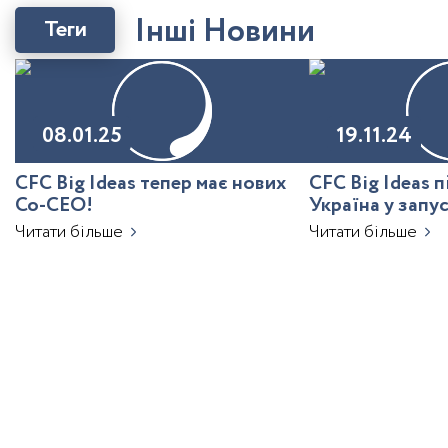
І
н
ш
і
Н
о
в
и
н
и
Теги
08.01.25
19.11.24
CFC Big Ideas тепер має нових
CFC Big Ideas 
Co-CEO!
Україна у запу
з ШІ
Читати більше
Читати більше