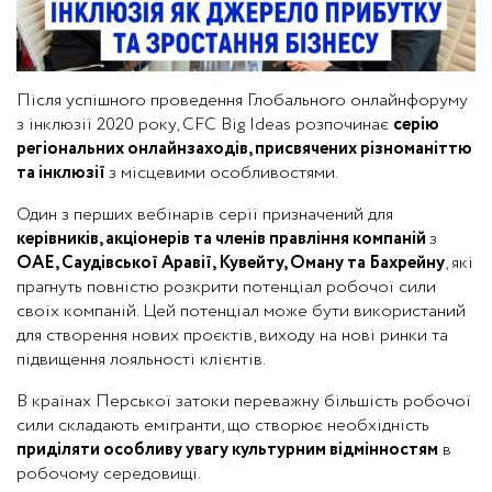
Після успішного проведення Глобального онлайнфоруму
з інклюзії 2020 року, CFC Big Ideas розпочинає
серію
регіональних онлайнзаходів, присвячених різноманіттю
та інклюзії
з місцевими особливостями.
Один з перших вебінарів серії призначений для
керівників, акціонерів та членів правління компаній
з
ОАЕ, Саудівської Аравії, Кувейту, Оману та Бахрейну
, які
прагнуть повністю розкрити потенціал робочої сили
своїх компаній. Цей потенціал може бути використаний
для створення нових проєктів, виходу на нові ринки та
підвищення лояльності клієнтів.
В країнах Перської затоки переважну більшість робочої
сили складають емігранти, що створює необхідність
приділяти особливу увагу культурним відмінностям
в
робочому середовищі.