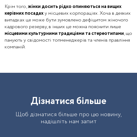
Крім того,
жінки досить рідко опиняються на вищих
керівних посадах
у місцевих корпораціях. Хоча в деяких
випадках це може бути зумовлено дефіцитом жіночого
кадрового резерву, в інших це можна пояснити лише
місцевими культурними традиціями та стереотипами
, що
панують у свідомості топменеджерів та членів правління
компаній.
Д
і
з
н
а
т
и
с
я
б
і
л
ь
ш
е
Щоб дізнатися більше про цю новину,
надішліть нам запит