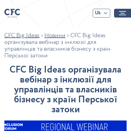
Uk
CFC Big Ideas
›
Новини
›
CFC Big Ideas
організувала вебінар з інклюзії для
управлінців та власників бізнесу з країн
Перської затоки
C
F
C
B
i
g
I
d
e
a
s
о
р
г
а
н
і
з
у
в
а
л
а
в
е
б
і
н
а
р
з
і
н
к
л
ю
з
і
ї
д
л
я
у
п
р
а
в
л
і
н
ц
і
в
т
а
в
л
а
с
н
и
к
і
в
б
і
з
н
е
с
у
з
к
р
а
ї
н
П
е
р
с
ь
к
о
ї
з
а
т
о
к
и