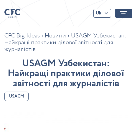
Uk
CFC Big Ideas
›
Новини
›
USAGM Узбекистан:
Найкращі практики ділової звітності для
журналістів
U
S
A
G
M
У
з
б
е
к
и
с
т
а
н
:
Н
а
й
к
р
а
щ
і
п
р
а
к
т
и
к
и
д
і
л
о
в
о
ї
з
в
і
т
н
о
с
т
і
д
л
я
ж
у
р
н
а
л
і
с
т
і
в
USAGM