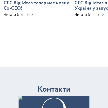
CFC Big Ideas тепер має нових
CFC Big Ideas 
Co-CEO!
Україна у запу
з ШІ
Читати більше
Читати більше
К
о
н
т
а
к
т
и