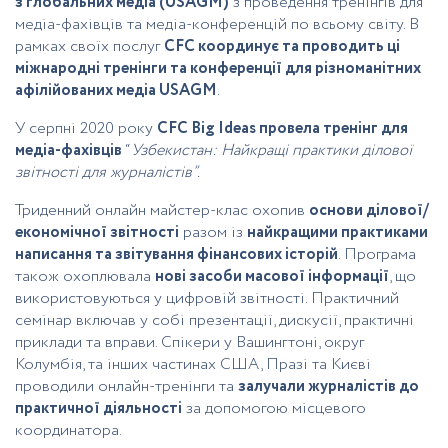
з глобальних медіа (USAGM)
з проведення тренінгів для
медіа-фахівців та медіа-конференцій по всьому світу. В
рамках своїх послуг
CFC координує та проводить ці
міжнародні тренінги та конференції для різноманітних
афілійованих медіа USAGM
.
У серпні 2020 року
CFC Big Ideas провела тренінг для
медіа-фахівців
“
Узбекистан: Найкращі практики ділової
звітності для журналістів”.
Триденний онлайн майстер-клас охопив
основи ділової/
економічної звітності
разом із
найкращими практиками
написання та звітування фінансових історій
. Програма
також охоплювала
нові засоби масової інформації
, що
використовуються у цифровій звітності. Практичний
семінар включав у собі презентації, дискусії, практичні
приклади та вправи. Спікери у Вашингтоні, округ
Колумбія, та інших частинах США, Празі та Києві
проводили онлайн-тренінги та
залучали журналістів до
практичної діяльності
за допомогою місцевого
координатора.