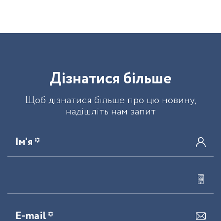
Д
і
з
н
а
т
и
с
я
б
і
л
ь
ш
е
Щоб дізнатися більше про цю новину,
надішліть нам запит
Ім'я *
E-mail *