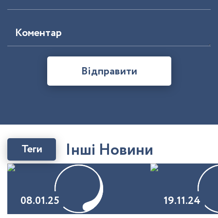
Коментар
Відправити
І
н
ш
і
Н
о
в
и
н
и
Теги
08.01.25
19.11.24