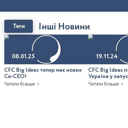
І
н
ш
і
Н
о
в
и
н
и
Теги
08.01.25
19.11.24
CFC Big Ideas тепер має нових
CFC Big Ideas 
Co-CEO!
Україна у запу
з ШІ
Читати більше
Читати більше