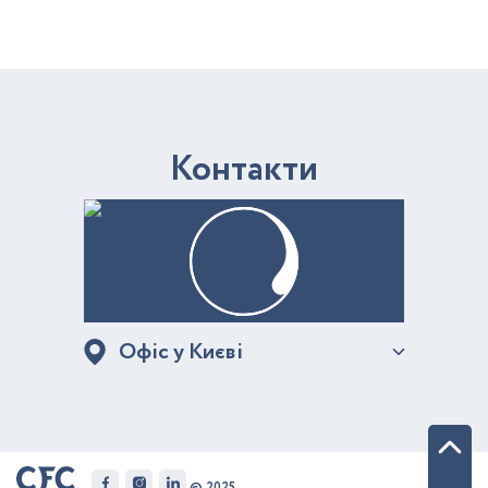
К
о
н
т
а
к
т
и
Офіс у Києві
© 2025