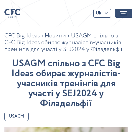
Uk
CFC Big Ideas
›
Новини
›
USAGM спільно з
CFC Big Ideas обирає журналістів-учасників
тренінгів для участі у SEJ2024 у Філадельфії
U
S
A
G
M
с
п
і
л
ь
н
о
з
C
F
C
B
i
g
I
d
e
a
s
о
б
и
р
а
є
ж
у
р
н
а
л
і
с
т
і
в
-
у
ч
а
с
н
и
к
і
в
т
р
е
н
і
н
г
і
в
д
л
я
у
ч
а
с
т
і
у
S
E
J
2
0
2
4
у
Ф
і
л
а
д
е
л
ь
ф
і
ї
USAGM