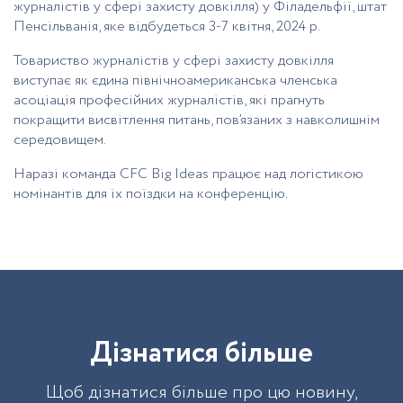
журналістів у сфері захисту довкілля) у Філадельфії, штат
Пенсільванія, яке відбудеться 3-7 квітня, 2024 р.
Товариство журналістів у сфері захисту довкілля
виступає як єдина північноамериканська членська
асоціація професійних журналістів, які прагнуть
покращити висвітлення питань, пов’язаних з навколишнім
середовищем.
Наразі команда CFC Big Ideas працює над логістикою
номінантів для їх поїздки на конференцію.
Д
і
з
н
а
т
и
с
я
б
і
л
ь
ш
е
Щоб дізнатися більше про цю новину,