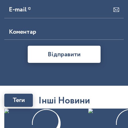
E-mail *
Коментар
Відправити
І
н
ш
і
Н
о
в
и
н
и
Теги