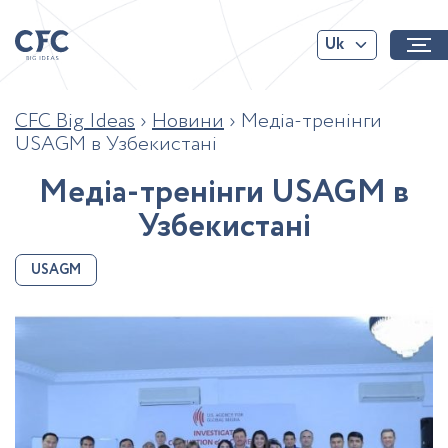
Uk
CFC Big Ideas
›
Новини
›
Медіа-тренінги
USAGM в Узбекистані
М
е
д
і
а
-
т
р
е
н
і
н
г
и
U
S
A
G
M
в
У
з
б
е
к
и
с
т
а
н
і
USAGM