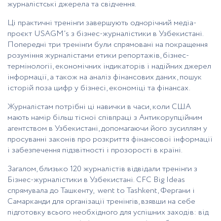
журналістські джерела та свідчення.
Ці практичні тренінги завершують однорічний медіа-
проєкт USAGM’s з бізнес-журналістики в Узбекистані.
Попередні три тренінги були спрямовані на покращення
розуміння журналістами етики репортажів, бізнес-
термінології, економічних індикаторів і надійних джерел
інформації, а також на аналіз фінансових даних, пошук
історій поза цифр у бізнесі, економіці та фінансах.
Журналістам потрібні ці навички в часи, коли США
мають намір більш тісної співпраці з Антикорупційним
агентством в Узбекистані, допомагаючи його зусиллям у
просуванні законів про розкриття фінансової інформації
і забезпечення підзвітності і прозорості в країні.
Загалом, близько 120 журналістів відвідали тренінги з
Бізнес-журналістики в Узбекистані. CFC Big Ideas
спрямувала до Ташкенту, went to Tashkent, Фергани і
Самарканди для організації тренінгів, взявши на себе
підготовку всього необхідного для успішних заходів: від