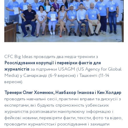
CFC Big Ideas проводить два медіа-тренінги з
Розслідування корупції і перевірки фактів для
журналістів
за підтримки USAGM (US Agency for Global
Media) у Самарканді (6-9 вересня) і Ташкенті (11-14
вересня).
Тренери Олег Хоменюк, Навбахор Іманова і Кен Холдер
проводять навчальні сесії, практичні вправи та дискусії з
експертами, які будують спроможність узбекських
журналістів розпізнавати маніпулюючу інформацію і
фейкові новини, перевіряти факти, тексти, фото та відео,
проводити журналістські розслідування і захищати