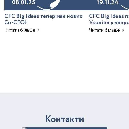
08.01.25
19.11.24
CFC Big Ideas тепер має нових
CFC Big Ideas 
Co-CEO!
Україна у запу
з ШІ
Читати більше
Читати більше
К
о
н
т
а
к
т
и