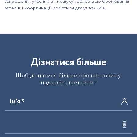
запрошення учасників і пошуку тренерів до бронювання
готелів і координації логістики для учасників.
Д
і
з
н
а
т
и
с
я
б
і
л
ь
ш
е
Щоб дізнатися більше про цю новину,
надішліть нам запит
Ім'я *