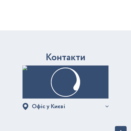
К
о
н
т
а
к
т
и
Офіс у Києві