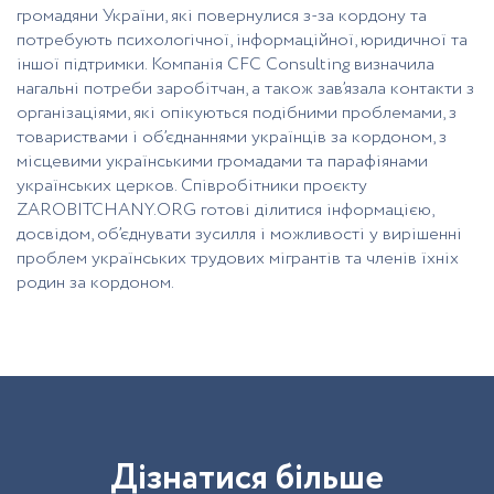
громадяни України, які повернулися з-за кордону та
потребують психологічної, інформаційної, юридичної та
іншої підтримки. Компанія CFC Consulting визначила
нагальні потреби заробітчан, а також зав’язала контакти з
організаціями, які опікуються подібними проблемами, з
товариствами і об’єднаннями українців за кордоном, з
місцевими українськими громадами та парафіянами
українських церков. Співробітники проєкту
ZAROBITCHANY.ORG готові ділитися інформацією,
досвідом, об’єднувати зусилля і можливості у вирішенні
проблем українських трудових мігрантів та членів їхніх
родин за кордоном.
Д
і
з
н
а
т
и
с
я
б
і
л
ь
ш
е