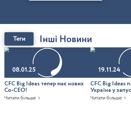
І
н
ш
і
Н
о
в
и
н
и
Теги
08.01.25
19.11.24
CFC Big Ideas тепер має нових
CFC Big Ideas 
Co-CEO!
Україна у запу
з ШІ
Читати більше
Читати більше