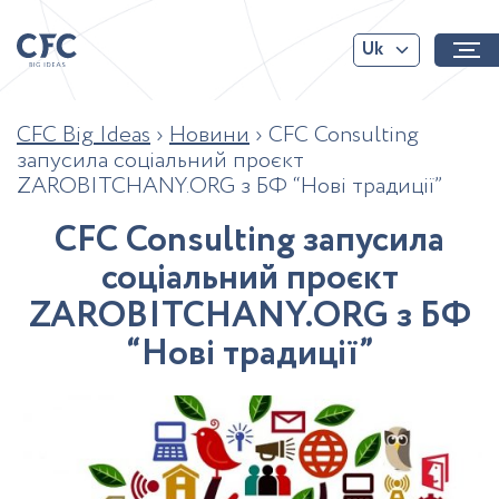
Uk
CFC Big Ideas
›
Новини
›
CFC Consulting
запусила соціальний проєкт
ZAROBITCHANY.ORG з БФ “Нові традиції”
C
F
C
C
o
n
s
u
l
t
i
n
g
з
а
п
у
с
и
л
а
с
о
ц
і
а
л
ь
н
и
й
п
р
о
є
к
т
Z
A
R
O
B
I
T
C
H
A
N
Y
.
O
R
G
з
Б
Ф
“
Н
о
в
і
т
р
а
д
и
ц
і
ї
”