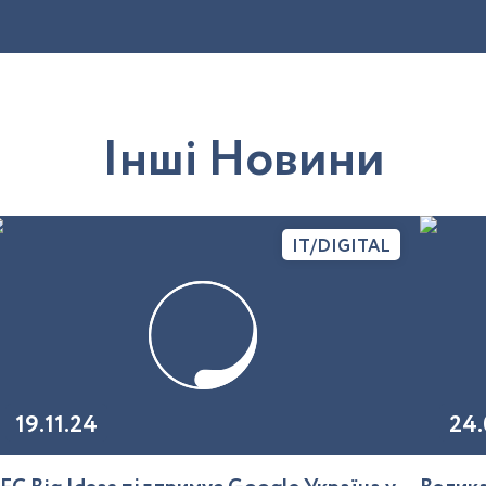
І
н
ш
і
Н
о
в
и
н
и
IT/DIGITAL
19.11.24
24.