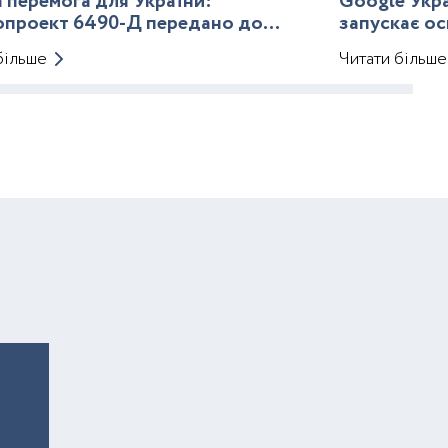
 перемога для України:
Google Укра
опроект 6490-Д передано до
запускає ос
го кодексу
більше
Читати більше