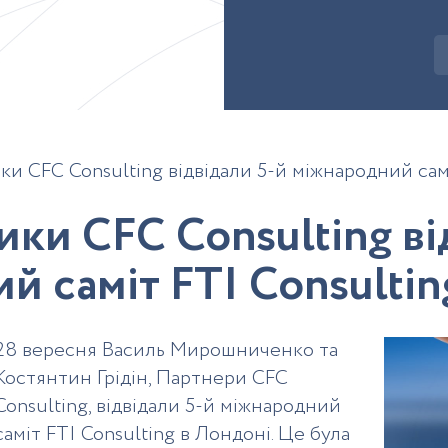
и CFC Consulting відвідали 5-й міжнародний самі
и
к
и
C
F
C
C
o
n
s
u
l
t
i
n
g
в
і
и
й
с
а
м
і
т
F
T
I
C
o
n
s
u
l
t
i
n
28 вересня Василь Мирошниченко та
Костянтин Грідін, Партнери CFC
Consulting, відвідали 5-й міжнародний
саміт FTI Consulting в Лондоні. Це була