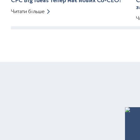
CFC Big Ideas тепер має нових Co-CEO!
C
з
Читати більше
Ч