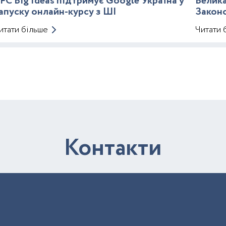
FC Big Ideas підтримує Google Україна у
Велика
апуску онлайн-курсу з ШІ
Закон
Митно
итати більше
Читати 
К
о
н
т
а
к
т
и