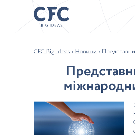
CFC Big Ideas
›
Новини
›
Представник
П
р
е
д
с
т
а
в
н
м
і
ж
н
а
р
о
д
н