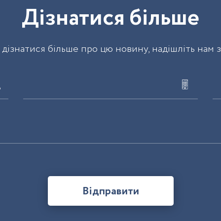
Д
і
з
н
а
т
и
с
я
б
і
л
ь
ш
е
дізнатися більше про цю новину, надішліть нам 
Відправити