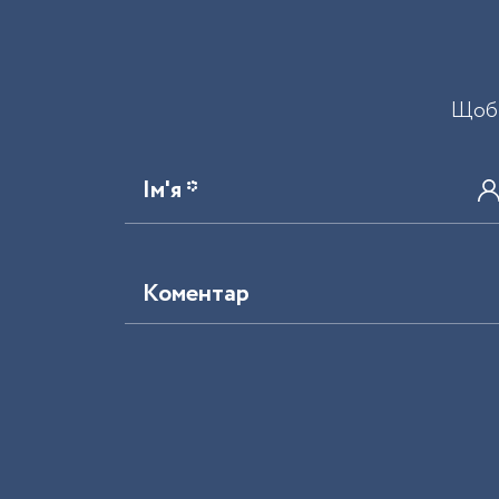
Щоб 
Ім'я *
Коментар