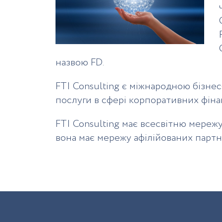
назвою FD.
FTI Consulting є міжнародною бізне
послуги в сфері корпоративних фінан
FTI Consulting має всесвітню мережу
вона має мережу афілійованих партне