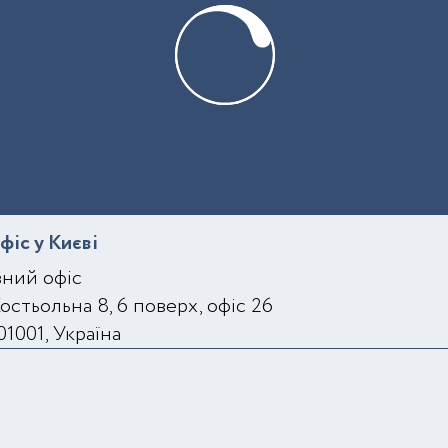
фіс у Києві
вний офіс
Костьольна 8, 6 поверх, офіс 26
01001, Україна