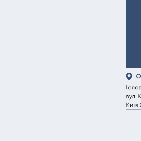
О
Голо
вул. 
Київ 