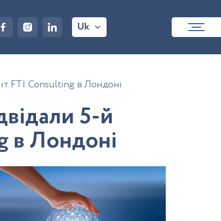
Uk
т FTI Consulting в Лондоні
д
в
і
д
а
л
и
5
-
й
g
в
Л
о
н
д
о
н
і