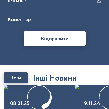
E-mail *
Коментар
Відправити
І
н
ш
і
Н
о
в
и
н
и
Теги
08.01.25
19.11.24