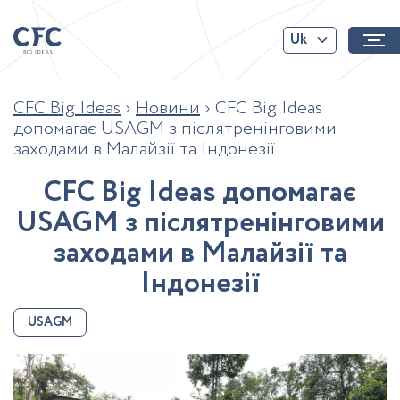
Uk
CFC Big Ideas
›
Новини
›
CFC Big Ideas
допомагає USAGM з післятренінговими
заходами в Малайзії та Індонезії
C
F
C
B
i
g
I
d
e
a
s
д
о
п
о
м
а
г
а
є
U
S
A
G
M
з
п
і
с
л
я
т
р
е
н
і
н
г
о
в
и
м
и
з
а
х
о
д
а
м
и
в
М
а
л
а
й
з
і
ї
т
а
І
н
д
о
н
е
з
і
ї
USAGM