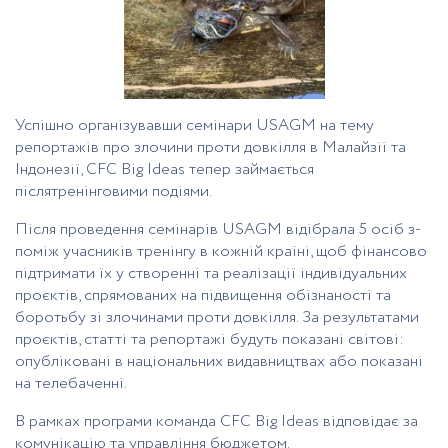
Успішно організувавши семінари USAGM на тему
репортажів про злочини проти довкілля в Малайзії та
Індонезії, CFC Big Ideas тепер займається
післятренінговими подіями.
Після проведення семінарів USAGM відібрала 5 осіб з-
поміж учасників тренінгу в кожній країні, щоб фінансово
підтримати їх у створенні та реалізації індивідуальних
проєктів, спрямованих на підвищення обізнаності та
боротьбу зі злочинами проти довкілля. За результатами
проєктів, статті та репортажі будуть показані світові:
опубліковані в національних видавництвах або показані
на телебаченні.
В рамках програми команда CFC Big Ideas відповідає за
комунікацію та управління бюджетом.