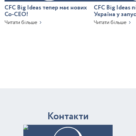
CFC Big Ideas тепер має нових
CFC Big Ideas 
Co-CEO!
Україна у запу
з ШІ
Читати більше
Читати більше
К
о
н
т
а
к
т
и