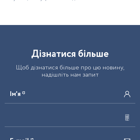
Д
і
з
н
а
т
и
с
я
б
і
л
ь
ш
е
Щоб дізнатися більше про цю новину,
надішліть нам запит
Ім'я *