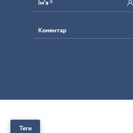
Ім'я *
Коментар
Теги