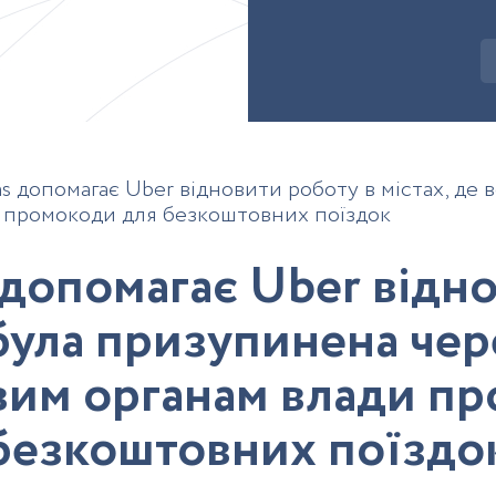
as допомагає Uber відновити роботу в містах, де 
и промокоди для безкоштовних поїздок
д
о
п
о
м
а
г
а
є
U
b
e
r
в
і
д
н
б
у
л
а
п
р
и
з
у
п
и
н
е
н
а
ч
е
р
в
и
м
о
р
г
а
н
а
м
в
л
а
д
и
п
р
б
е
з
к
о
ш
т
о
в
н
и
х
п
о
ї
з
д
о