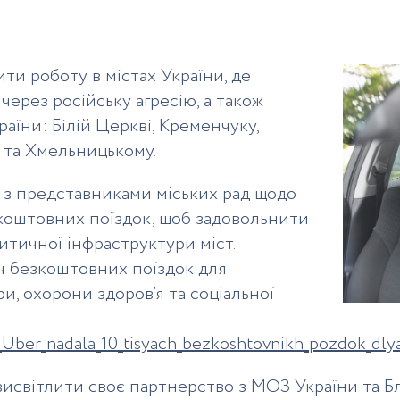
ити роботу в містах України, де
через російську агресію, а також
раїни: Білій Церкві, Кременчуку,
у та Хмельницькому.
 з представниками міських рад щодо
зкоштовних поїздок, щоб задовольнити
итичної інфраструктури міст.
ч безкоштовних поїздок для
и, охорони здоров’я та соціальної
_Uber_nadala_10_tisyach_bezkoshtovnikh_pozdok_dlya_p
исвітлити своє партнерство з МОЗ України та Бл