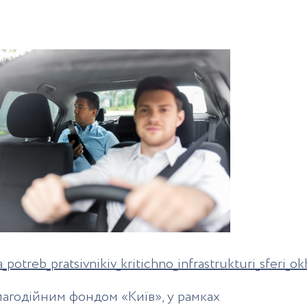
otreb_pratsivnikiv_kritichno_infrastrukturi_sferi_ok
агодійним фондом «Київ», у рамках