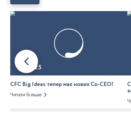
08.01.25
CFC Big Ideas тепер має нових Co-CEO!
C
з
Читати більше
Ч