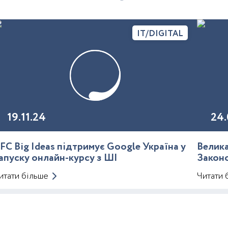
IT/DIGITAL
19.11.24
24.
FC Big Ideas підтримує Google Україна у
Велика
апуску онлайн-курсу з ШІ
Закон
Митно
итати більше
Читати 