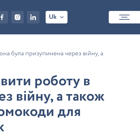
Uk
вона була призупинена через війну, а
о
в
и
т
и
р
о
б
о
т
у
в
е
з
в
і
й
н
у
,
а
т
а
к
о
ж
о
м
о
к
о
д
и
д
л
я
к