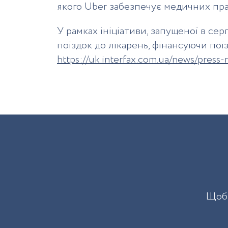
якого Uber забезпечує медичних пра
У рамках ініціативи, запущеної в се
поїздок до лікарень, фінансуючи пої
https://uk.interfax.com.ua/news/press
Щоб 