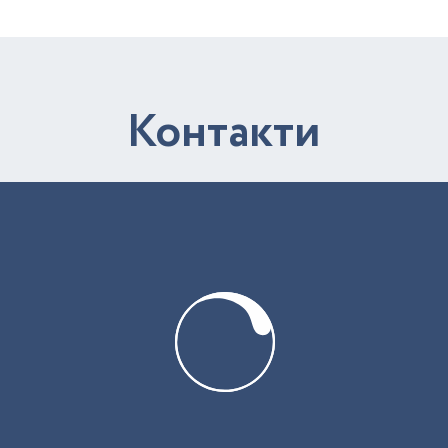
К
о
н
т
а
к
т
и