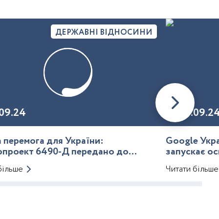
ДЕРЖАВНІ ВІДНОСИНИ
09.24
20.09.2
 перемога для України:
Google Укра
опроект 6490-Д передано до
запускає ос
го кодексу
більше
Читати більше