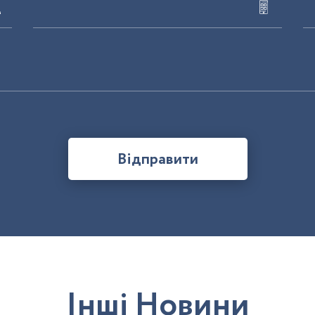
Відправити
І
н
ш
і
Н
о
в
и
н
и