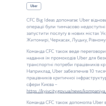
Uber
CFC Big Ideas допомагає Uber віднов
операції були тимчасово недоступні 
запустити послугу в нових містах Ук
Житомирі, Черкасах, Луцьку, Рівном
Команда CFC також веде переговори
надання їм промокодів Uber для бе
транспортні потреби працівників кр
Наприклад, Uber забезпечив 10 тися
працівників критичної інфраструктур
сфери Києва –
https://kyivcity.gov.ua/news/kompaniya
Команда CFC також допомогла Uber в