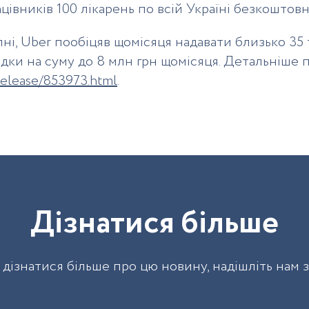
цівників 100 лікарень по всій Україні безкоштов
рпні, Uber пообіцяв щомісяця надавати близько 3
здки на суму до 8 млн грн щомісяця. Детальніше 
-release/853973.html
.
Д
і
з
н
а
т
и
с
я
б
і
л
ь
ш
е
дізнатися більше про цю новину, надішліть нам 