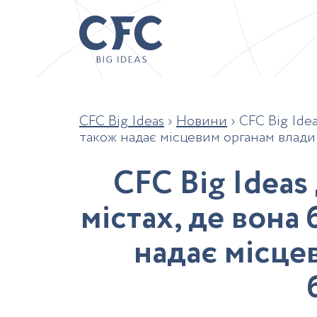
CFC Big Ideas
›
Новини
›
CFC Big Ide
також надає місцевим органам влад
C
F
C
B
i
g
I
d
e
a
s
м
і
с
т
а
х
,
д
е
в
о
н
а
н
а
д
а
є
м
і
с
ц
е