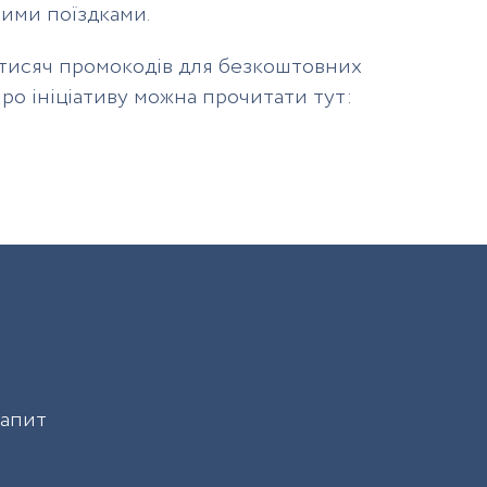
ними поїздками.
5 тисяч промокодів для безкоштовних
про ініціативу можна прочитати тут:
запит